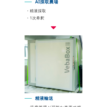
AI採取農場
・精液採取
・1次希釈
精液輸送