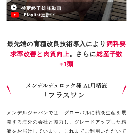
検定終了雄豚動画
Playlist更新中!
最先端の育種改良技術導入により
飼料要
求率改善と肉質向上
。さらに
総産子数
+1頭
メンデルデュロック種 AI用精液
「プラスワン」
メンデルジャパンでは、グローバルに精液生産を展
開する海外の会社と協力し、グレードアップした精
液をお届けしています。これまでご利用いただいて